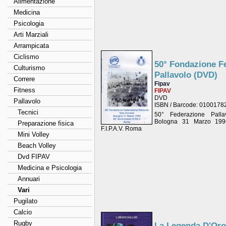
Alimentazione
Medicina
Psicologia
Arti Marziali
Arrampicata
Ciclismo
50° Fondazione F
Culturismo
Pallavolo (DVD)
Correre
Fipav
Fitness
FIPAV
DVD
Pallavolo
ISBN / Barcode: 010017
Tecnici
50° Federazione Palla
Bologna 31 Marzo 1996
Preparazione fisica
F.I.P.A.V. Roma
Mini Volley
Beach Volley
Dvd FIPAV
Medicina e Psicologia
Annuari
Vari
Pugilato
Calcio
Rugby
La Legenda D'Or