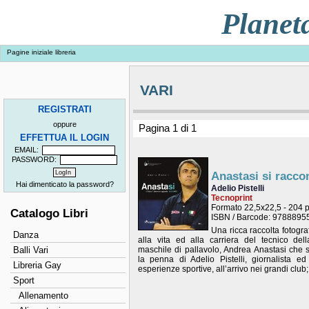
Planet
Pagine iniziale libreria
VARI
REGISTRATI
oppure
Pagina 1 di 1
EFFETTUA IL LOGIN
EMAIL:
PASSWORD:
Anastasi si racco
Hai dimenticato la password?
Adelio Pistelli
Tecnoprint
Formato 22,5x22,5 - 204 
Catalogo Libri
ISBN / Barcode: 978889
Una ricca raccolta fotogra
Danza
alla vita ed alla carriera del tecnico dell
Balli Vari
maschile di pallavolo, Andrea Anastasi che s
la penna di Adelio Pistelli, giornalista e
Libreria Gay
esperienze sportive, all’arrivo nei grandi club;
Sport
Allenamento