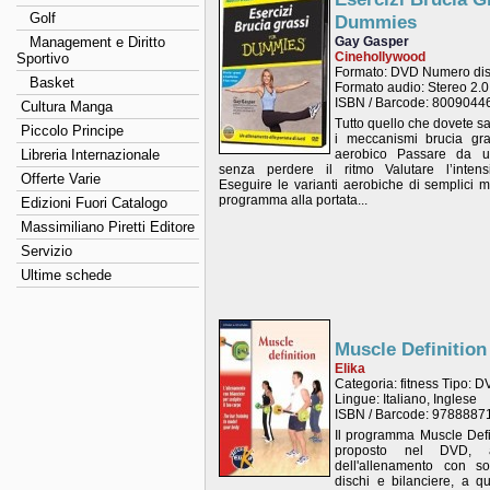
Golf
Dummies
Management e Diritto
Gay Gasper
Cinehollywood
Sportivo
Formato: DVD Numero disc
Basket
Formato audio: Stereo 2.0
ISBN / Barcode: 800904
Cultura Manga
Tutto quello che dovete sa
Piccolo Principe
i meccanismi brucia gra
Libreria Internazionale
aerobico Passare da un 
senza perdere il ritmo Valutare l’intensi
Offerte Varie
Eseguire le varianti aerobiche di semplici 
programma alla portata...
Edizioni Fuori Catalogo
Massimiliano Piretti Editore
Servizio
Ultime schede
Muscle Definitio
Elika
Categoria: fitness Tipo: D
Lingue: Italiano, Inglese
ISBN / Barcode: 978888
Il programma Muscle Defi
proposto nel DVD, a
dell'allenamento con so
dischi e bilanciere, a qu