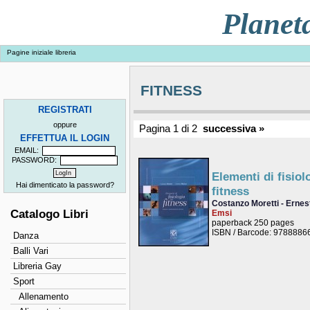
Planet
Pagine iniziale libreria
FITNESS
REGISTRATI
oppure
Pagina 1 di 2
successiva »
EFFETTUA IL LOGIN
EMAIL:
PASSWORD:
Elementi di fisiol
Hai dimenticato la password?
fitness
Costanzo Moretti - Ernes
Catalogo Libri
Emsi
paperback 250 pages
ISBN / Barcode: 978888
Danza
Balli Vari
Libreria Gay
Sport
Allenamento