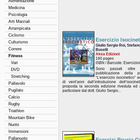
Alimentazione
Medicina
Psicologia
Arti Marziali
Arrampicata
Ciclismo
Esercizio Isocine
Culturismo
Giulio Sergio Roi, Stefan
Correre
Buselli
Akea Edizioni
Fitness
160 pages
Vari
ISBN / Barcode: Esercizio
Sono passati oltre 
DVD
pubblicazione della 
Stretching
“L’esercizio isocinetico”
di vent’anni dall’introduzione dell’isocine
Pallavolo
proposta la seconda edizione riveduta ed 
Pugilato
particolare dal dott. Giulio Sergio...
Calcio
Rugby
Triathlon
Mountain Bike
Nuoto
Immersioni
Pallanuoto
Esercizi Brucia G