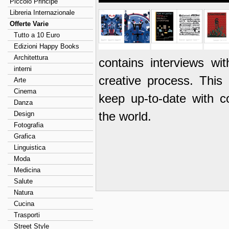
Piccolo Principe
Libreria Internazionale
Offerte Varie
Tutto a 10 Euro
Edizioni Happy Books
Architettura
contains interviews wit
interni
creative process. This 
Arte
Cinema
keep up-to-date with c
Danza
the world.
Design
Fotografia
Grafica
Linguistica
Moda
Medicina
Salute
Natura
Cucina
Trasporti
Street Style