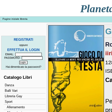
Planet
Pagine iniziale libreria
G
REGISTRATI
Ro
oppure
EFFETTUA IL LOGIN
ii
EMAIL:
PASSWORD:
12
Hai dimenticato la password?
IS
Catalogo Libri
Ca
Danza
Balli Vari
Libreria Gay
Pe
Sport
Allenamento
p