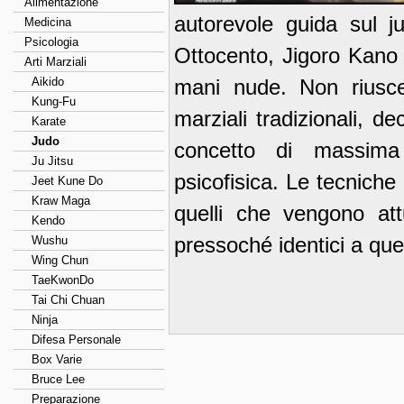
Alimentazione
autorevole guida sul j
Medicina
Psicologia
Ottocento, Jigoro Kano
Arti Marziali
Aikido
mani nude. Non riuscen
Kung-Fu
marziali tradizionali, d
Karate
Judo
concetto di massima e
Ju Jitsu
psicofisica. Le tecniche 
Jeet Kune Do
Kraw Maga
quelli che vengono at
Kendo
pressoché identici a que
Wushu
Wing Chun
TaeKwonDo
Tai Chi Chuan
Ninja
Difesa Personale
Box Varie
Bruce Lee
Preparazione