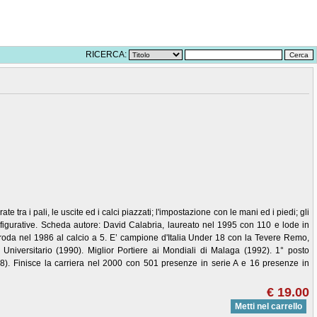
RICERCA:
te tra i pali, le uscite ed i calci piazzati; l'impostazione con le mani ed i piedi; gli
 figurative. Scheda autore: David Calabria, laureato nel 1995 con 110 e lode in
roda nel 1986 al calcio a 5. E’ campione d'Italia Under 18 con la Tevere Remo,
iversitario (1990). Miglior Portiere ai Mondiali di Malaga (1992). 1° posto
8). Finisce la carriera nel 2000 con 501 presenze in serie A e 16 presenze in
€ 19.00
Metti nel carrello