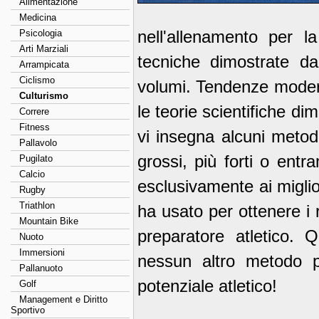
Alimentazione
Medicina
nell'allenamento per l
Psicologia
Arti Marziali
tecniche dimostrate da
Arrampicata
Ciclismo
volumi. Tendenze modern
Culturismo
le teorie scientifiche dim
Correre
Fitness
vi insegna alcuni metodi 
Pallavolo
grossi, più forti o entr
Pugilato
Calcio
esclusivamente ai miglio
Rugby
Triathlon
ha usato per ottenere i r
Mountain Bike
preparatore atletico. 
Nuoto
Immersioni
nessun altro metodo può
Pallanuoto
potenziale atletico!
Golf
Management e Diritto
Sportivo