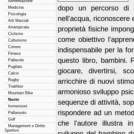
Alimentazione
dopo un percorso di 
Medicina
Psicologia
nell'acqua, riconoscere e
Arti Marziali
Arrampicata
proprietà fisiche impon
Ciclismo
come obiettivo l'appre
Culturismo
Correre
indispensabile per la fo
Fitness
questo libro, bambini. 
Pallavolo
Pugilato
giocare, divertirsi, sc
Calcio
arricchire di nuovi stimo
Rugby
Triathlon
armonioso sviluppo psico
Mountain Bike
Nuoto
sequenze di attività, sop
Immersioni
rispondere ad un metodo
Pallanuoto
Golf
che l'autore illustra 
Management e Diritto
Sportivo
sviluppo del bambino da 