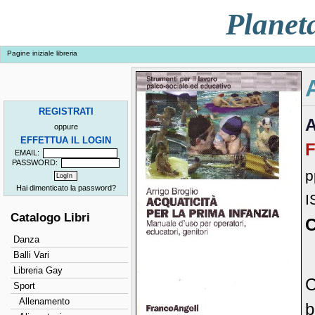
Planet
Pagine iniziale libreria
REGISTRATI
A
oppure
EFFETTUA IL LOGIN
F
EMAIL:
PASSWORD:
p
Hai dimenticato la password?
I
Catalogo Libri
C
Danza
Balli Vari
Libreria Gay
C
Sport
Allenamento
b