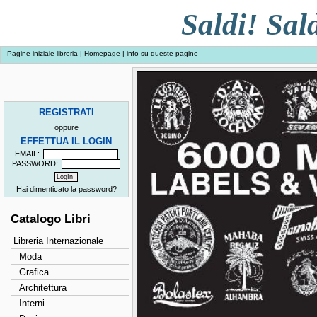
Saldi! Sald
Pagine iniziale libreria
|
Homepage
|
info su queste pagine
REGISTRATI
oppure
EFFETTUA IL LOGIN
EMAIL:
PASSWORD:
Hai dimenticato la password?
Catalogo Libri
Libreria Internazionale
Moda
Grafica
Architettura
Interni