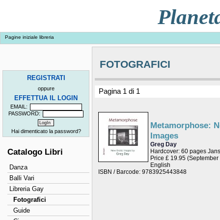
Planet
Pagine iniziale libreria
FOTOGRAFICI
REGISTRATI
oppure
Pagina 1 di 1
EFFETTUA IL LOGIN
EMAIL:
PASSWORD:
Metamorphose: N
Hai dimenticato la password?
Images
Greg Day
Catalogo Libri
Hardcover: 60 pages Jans
Price £ 19.95 (September
English
Danza
ISBN / Barcode: 9783925443848
Balli Vari
Libreria Gay
Fotografici
Guide