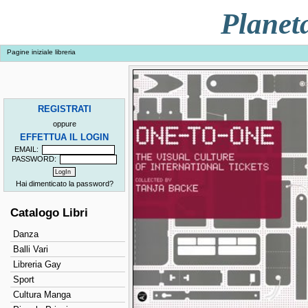
Planet
Pagine iniziale libreria
REGISTRATI
oppure
EFFETTUA IL LOGIN
EMAIL:
PASSWORD:
Hai dimenticato la password?
Catalogo Libri
Danza
Balli Vari
Libreria Gay
Sport
Cultura Manga