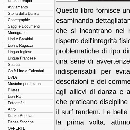
Danza Terapia
Avviamento
Questo libro fornisce un
Storia della Danza
esaminando dettagliatam
Choregraphie
Saggi e Documenti
che si incontrano nel 
Monografie
Libri x Bambini
rispetto dell'integrità fi
Libri x Ragazzi
problematiche di tipo d
Lingua Inglese
Lingua Francese
una serie di avvertenze 
Spartiti
indispensabili per evit
Ghift Line e Calendari
DVDs
descrizioni e dei commen
Musiche per Lezioni
agli allievi di danza e 
Pilates
Libri Rari
che praticano discipline 
Fotografici
Altro
il surf tandem. Le belle
Danze Popolari
la prima volta, attim
Danze Storiche
OFFERTE