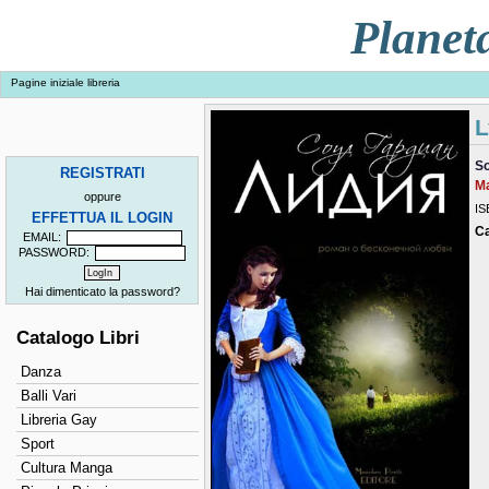
Planet
Pagine iniziale libreria
L
So
REGISTRATI
Ma
oppure
IS
EFFETTUA IL LOGIN
Ca
EMAIL:
PASSWORD:
Hai dimenticato la password?
Catalogo Libri
Danza
Balli Vari
Libreria Gay
Sport
Cultura Manga