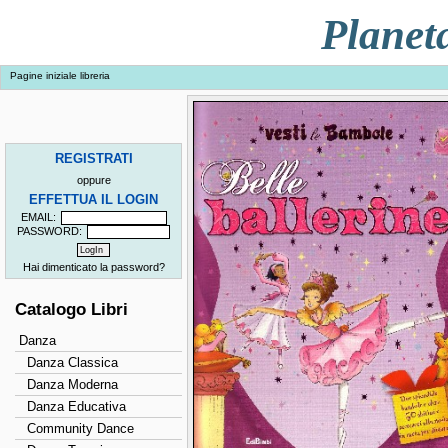
Planet
Pagine iniziale libreria
REGISTRATI
oppure
EFFETTUA IL LOGIN
EMAIL:
PASSWORD:
Hai dimenticato la password?
Catalogo Libri
Danza
Danza Classica
Danza Moderna
Danza Educativa
Community Dance