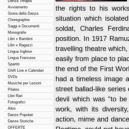
Danza Terapia
the rights to his work
Avviamento
Storia della Danza
situation which isolated
Choregraphie
Saggi e Documenti
soldat, Charles Ferdin
Monografie
position. In 1917 Ramuz
Libri x Bambini
Libri x Ragazzi
travelling theatre which
Lingua Inglese
easily from place to pl
Lingua Francese
Spartiti
the end of the First Wo
Ghift Line e Calendari
DVDs
had a timeless image a
Musiche per Lezioni
street ballad-like serie
Pilates
Libri Rari
devil which was "to be
Fotografici
work, with its diversit
Altro
Danze Popolari
action, mime and dance,
Danze Storiche
OFFERTE