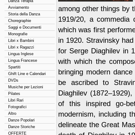
Danza Terapia
among other things by t
Avviamento
Storia della Danza
1919/20, a commedia de
Choregraphie
Saggi e Documenti
which was first perform
Monografie
in 1920. Stravinsky had
Libri x Bambini
Libri x Ragazzi
for Serge Diaghilev in 
Lingua Inglese
with which the compose
Lingua Francese
Spartiti
bringing modern dance
Ghift Line e Calendari
DVDs
be ascribed to Stravi
Musiche per Lezioni
Diaghilev (1872–1929),
Pilates
Libri Rari
of this inspired go-
Fotografici
modernism, including th
Altro
Danze Popolari
delineate the Great Mast
Danze Storiche
OFFERTE