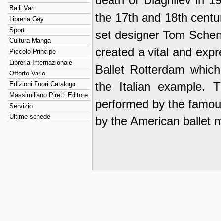
death of Diaghilev in 1
Balli Vari
the 17th and 18th centur
Libreria Gay
Sport
set designer Tom Schen
Cultura Manga
created a vital and expr
Piccolo Principe
Libreria Internazionale
Ballet Rotterdam which
Offerte Varie
the Italian example. T
Edizioni Fuori Catalogo
Massimiliano Piretti Editore
performed by the famous
Servizio
Ultime schede
by the American ballet m